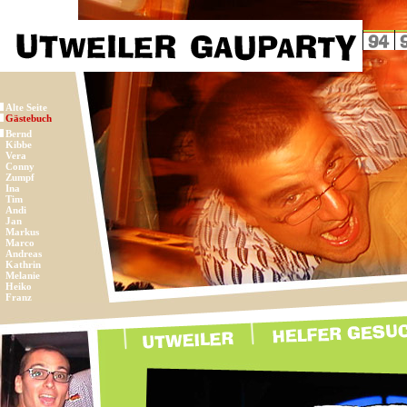
Alte Seite
Gästebuch
Bernd
Kibbe
Vera
Conny
Zumpf
Ina
Tim
Andi
Jan
Markus
Marco
Andreas
Kathrin
Melanie
Heiko
Franz